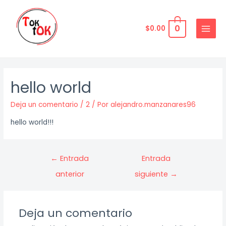
Ir
al
0
$
0.00
contenido
MAIN
MENU
hello world
Deja un comentario
/
2
/ Por
alejandro.manzanares96
hello world!!!
Navegación
←
Entrada
Entrada
de
anterior
siguiente
→
entradas
Deja un comentario