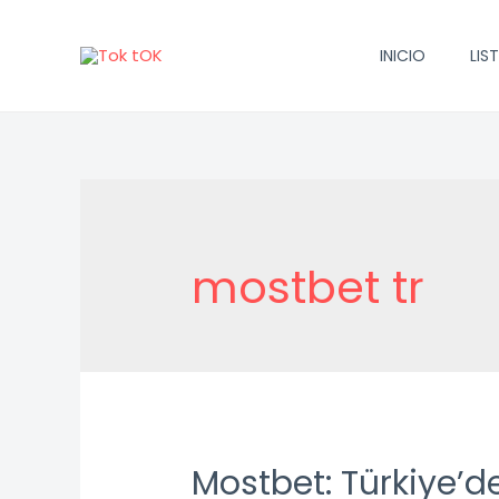
Ir
al
INICIO
LIS
contenido
mostbet tr
Mostbet: Türkiye’d