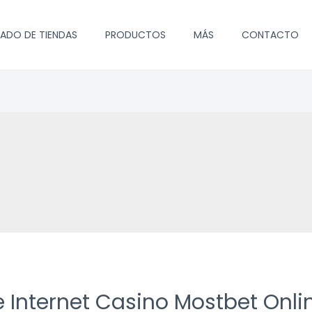
TADO DE TIENDAS
PRODUCTOS
MÁS
CONTACTO
e Internet Casino Mostbet Onlin