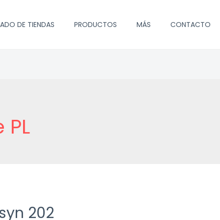
TADO DE TIENDAS
PRODUCTOS
MÁS
CONTACTO
 PL
asyn 202