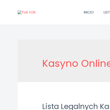
Ir
al
INICIO
LIS
contenido
Kasyno Online
Lista Legalnych K