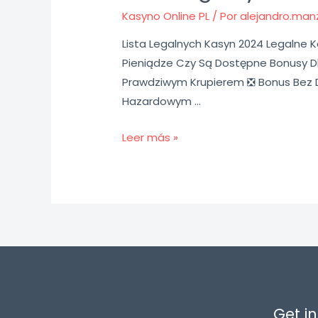
Kasyno Online PL
/ Por
alejandro.man
Lista Legalnych Kasyn 2024 Legalne 
Pieniądze Czy Są Dostępne Bonusy Dl
Prawdziwym Krupierem ❎ Bonus Bez D
Hazardowym …
Lista
Leer más »
Legalnych
Kasyn
202
Get in