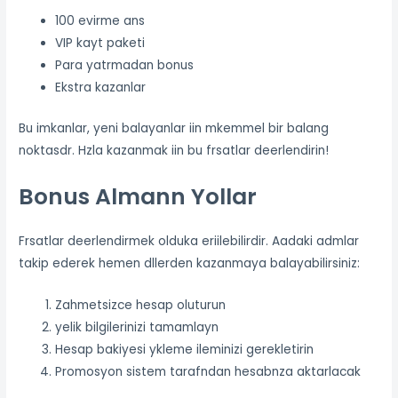
100 evirme ans
VIP kayt paketi
Para yatrmadan bonus
Ekstra kazanlar
Bu imkanlar, yeni balayanlar iin mkemmel bir balang
noktasdr. Hzla kazanmak iin bu frsatlar deerlendirin!
Bonus Almann Yollar
Frsatlar deerlendirmek olduka eriilebilirdir. Aadaki admlar
takip ederek hemen dllerden kazanmaya balayabilirsiniz:
Zahmetsizce hesap oluturun
yelik bilgilerinizi tamamlayn
Hesap bakiyesi ykleme ileminizi gerekletirin
Promosyon sistem tarafndan hesabnza aktarlacak