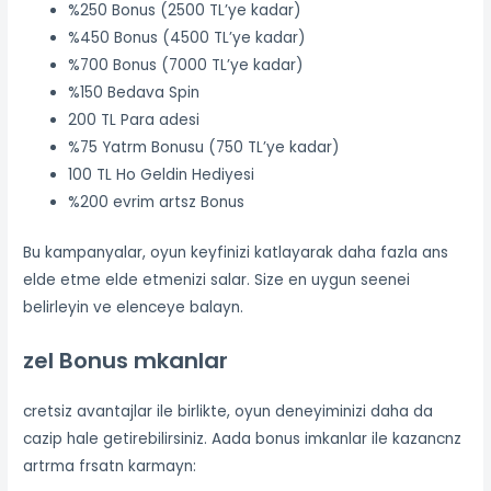
%250 Bonus (2500 TL’ye kadar)
%450 Bonus (4500 TL’ye kadar)
%700 Bonus (7000 TL’ye kadar)
%150 Bedava Spin
200 TL Para adesi
%75 Yatrm Bonusu (750 TL’ye kadar)
100 TL Ho Geldin Hediyesi
%200 evrim artsz Bonus
Bu kampanyalar, oyun keyfinizi katlayarak daha fazla ans
elde etme elde etmenizi salar. Size en uygun seenei
belirleyin ve elenceye balayn.
zel Bonus mkanlar
cretsiz avantajlar ile birlikte, oyun deneyiminizi daha da
cazip hale getirebilirsiniz. Aada bonus imkanlar ile kazancnz
artrma frsatn karmayn: