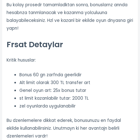
Bu kolay prosedr tamamladktan sonra, bonuslarnz annda
hesabnza tanmlanacak ve kazanma yolculuuna
balayabileceksiniz. Hzl ve kazanl bir ekilde oyun dnyasna giri
yapn!
Frsat Detaylar
Kritik hususlar:
Bonus 60 gn zarfnda geerlidir
Alt limit olarak 300 TL transfer art
Genel oyun art: 25x bonus tutar
st limit kazanlabilir tutar: 2000 TL
zel oyunlarda uygulanabilir
Bu dzenlemelere dikkat ederek, bonusunuzu en faydal
ekilde kullanabilirsiniz. Unutmayn ki her avantajn belirli
dzenlemeleri vardr!