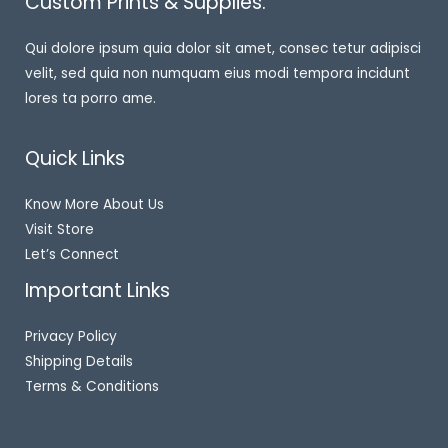
Custom Prints & Supplies.
Qui dolore ipsum quia dolor sit amet, consec tetur adipisci
velit, sed quia non numquam eius modi tempora incidunt
lores ta porro ame.
Quick Links
Know More About Us
Visit Store
Let’s Connect
Important Links
Privacy Policy
Shipping Details
Terms & Conditions