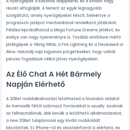
A nyerőgépek a kaszinók alappillérei, és a kínálat nagy
részét elfoglalják. A Netent az egyik legnagyobb
szolgáltató, amely nyerőgépeket készít, beleértve a
progresszív jackpot mechanikával rendelkező játékokat.
Például kipróbálhatod a Mega Fortune Dreams játékot, és
esélye van nagy nyereményre is. További említésre méltó
játékgépek a Viking Wilds, a Fire Lightning és a Deceased or
Alive. Használj napi ingyenes pörgetéseket, hogy valódi
pénzes fogadások nélkül játssz nyerőgépeken.
Az Élő Chat A Hét Bármely
Napján Elérhető
A 20Bet mobilalkalmazást letöltheted a hivatalos oldalról
és harmadik féltől származó forrásokból is usually. Azoknak
az felhasználónak, akik kerülik a letölthető alkalmazásokat,
a new 20Bet tulajdonosai egy kiváló mobiloldalt
készítettek. Ez iPhone-ról és okostelefonról is elérhető, és