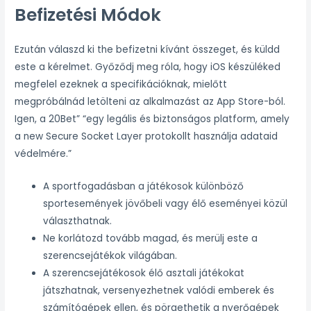
Befizetési Módok
Ezután válaszd ki the befizetni kívánt összeget, és küldd
este a kérelmet. Győződj meg róla, hogy iOS készüléked
megfelel ezeknek a specifikációknak, mielőtt
megpróbálnád letölteni az alkalmazást az App Store-ból.
Igen, a 20Bet” “egy legális és biztonságos platform, amely
a new Secure Socket Layer protokollt használja adataid
védelmére.”
A sportfogadásban a játékosok különböző
sportesemények jövőbeli vagy élő eseményei közül
választhatnak.
Ne korlátozd tovább magad, és merülj este a
szerencsejátékok világában.
A szerencsejátékosok élő asztali játékokat
játszhatnak, versenyezhetnek valódi emberek és
számítógépek ellen, és pörgethetik a nyerőgépek