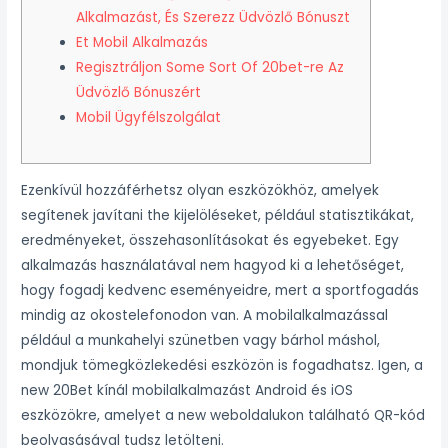
Alkalmazást, És Szerezz Üdvözlő Bónuszt
Et Mobil Alkalmazás
Regisztráljon Some Sort Of 20bet-re Az
Üdvözlő Bónuszért
Mobil Ügyfélszolgálat
Ezenkívül hozzáférhetsz olyan eszközökhöz, amelyek
segítenek javítani the kijelöléseket, például statisztikákat,
eredményeket, összehasonlításokat és egyebeket. Egy
alkalmazás használatával nem hagyod ki a lehetőséget,
hogy fogadj kedvenc eseményeidre, mert a sportfogadás
mindig az okostelefonodon van. A mobilalkalmazással
például a munkahelyi szünetben vagy bárhol máshol,
mondjuk tömegközlekedési eszközön is fogadhatsz. Igen, a
new 20Bet kínál mobilalkalmazást Android és iOS
eszközökre, amelyet a new weboldalukon található QR-kód
beolvasásával tudsz letölteni.