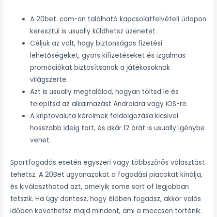
A 20bet. com-on található kapcsolatfelvételi űrlapon
keresztül is usually küldhetsz üzenetet.
Céljuk az volt, hogy biztonságos fizetési
lehetőségeket, gyors kifizetéseket és izgalmas
promóciókat biztosítsanak a játékosoknak
világszerte.
Azt is usually megtalálod, hogyan töltsd le és
telepítsd az alkalmazást Androidra vagy iOS-re.
A kriptovaluta kérelmek feldolgozása kicsivel
hosszabb ideig tart, és akár 12 órát is usually igénybe
vehet.
Sportfogadás esetén egyszeri vagy többszörös választást
tehetsz. A 20Bet ugyanazokat a fogadási piacokat kínálja,
és kiválaszthatod azt, amelyik some sort of legjobban
tetszik. Ha úgy döntesz, hogy élőben fogadsz, akkor valós
időben követhetsz majd mindent, ami a meccsen történik.