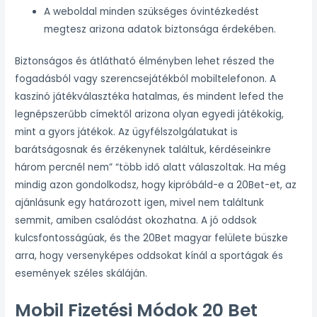
A weboldal minden szükséges óvintézkedést
megtesz arizona adatok biztonsága érdekében.
Biztonságos és átlátható élményben lehet részed the
fogadásból vagy szerencsejátékból mobiltelefonon. A
kaszinó játékválasztéka hatalmas, és mindent lefed the
legnépszerűbb címektől arizona olyan egyedi játékokig,
mint a gyors játékok. Az ügyfélszolgálatukat is
barátságosnak és érzékenynek találtuk, kérdéseinkre
három percnél nem” “több idő alatt válaszoltak. Ha még
mindig azon gondolkodsz, hogy kipróbáld-e a 20Bet-et, az
ajánlásunk egy határozott igen, mivel nem találtunk
semmit, amiben csalódást okozhatna. A jó oddsok
kulcsfontosságúak, és the 20Bet magyar felülete büszke
arra, hogy versenyképes oddsokat kínál a sportágak és
események széles skáláján.
Mobil Fizetési Módok 20 Bet