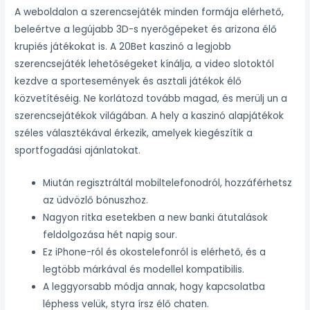
A weboldalon a szerencsejáték minden formája elérhető,
beleértve a legújabb 3D-s nyerőgépeket és arizona élő
krupiés játékokat is. A 20Bet kaszinó a legjobb
szerencsejáték lehetőségeket kínálja, a video slotoktól
kezdve a sportesemények és asztali játékok élő
közvetítéséig. Ne korlátozd tovább magad, és merülj un a
szerencsejátékok világában. A hely a kaszinó alapjátékok
széles választékával érkezik, amelyek kiegészítik a
sportfogadási ajánlatokat.
Miután regisztráltál mobiltelefonodról, hozzáférhetsz
az üdvözlő bónuszhoz.
Nagyon ritka esetekben a new banki átutalások
feldolgozása hét napig sour.
Ez iPhone-ról és okostelefonról is elérhető, és a
legtöbb márkával és modellel kompatibilis.
A leggyorsabb módja annak, hogy kapcsolatba
léphess velük, styra írsz élő chaten.