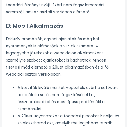
fogadási élményt nyújt. Ezért nem fogsz lemaradni
semmiről, ami az asztali verzióban elérhető.
Et Mobil Alkalmazás
Exkluzív promóciók, egyedi ajánlatok és még heti
nyeremények is elérhetőek a VIP-ek számára. A
legnagyobb játékosok a weboldalon alkalmanként
személyre szabott ajánlatokat is kaphatnak. Minden
fizetési mód elérhető a 20Bet alkalmazásban és a fő
weboldal asztali verziójában.
A készítők kiváló munkát végeztek, ezért a software
használata során nem fogsz késésekkel,
összeomlásokkal és más típusú problémákkal
szembesülni.
A 20Bet ugyanazokat a fogadási piacokat kínálja, és
kiválaszthatod azt, amelyik the legjobban tetszik.