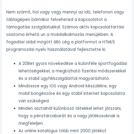
Nem számít, hol vagy vagy mennyi az idő, telefonon vagy
táblagépen bármikor felveheted a kapcsolatot a
támogatási szolgálatukkal. Számos aktív kapcsolattartási
csatorna érhető un a mobilalkalmazás menüjében. A
fogadási oldal mögött álló cég a platformot a HTML5
programozási nyelv használatával fejlesztette ki.
A 20Bet gyors növekedése a különféle sportfogadási
lehetőségekkel, a megbízható fizetési módszerekkel
és a stabil ügyfélszolgálattal magyarázható.
Mindössze egy iOS vagy Android készülékre, egy
mobil böngészőre és egy stabil internet kapcsolatra
van szükséged.
Minden asztalnál különböző tétekkel lehet játszani,
hogy a pénztárcabarát és a nagy játékosoknak is
megfeleljen.
Az online katalógus több mint 2000 játékot