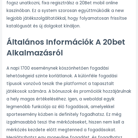
fogsz unatkozni, fixa regisztrálsz a 20Bet mobil online
kaszinóban. Ez a system szorosan együttműködik a new
legjobb játékszolgáltatókkal, hogy folyamatosan frissítse
katalógusát és új dolgokat kínáljon.
Általános Információk A 20bet
Alkalmazásról
A napi 1700 eseménynek köszönhetően fogadási
lehetőségeid szinte korlátlanok. A különféle fogadási
típusok vonzóvá teszik the platformot a tapasztalt
játékosok számára. A bónuszok és promóciók hozzájárulnak
a hely magas értékeléséhez. Igen, a weboldal egyik
legmenőbb funkciója az élő fogadások, amelyekkel
sportesemény közben is definitely fogadhatsz. Ez még
izgalmasabbá teszi the mérkőzéseket, hiszen nem kell a
mérkőzés kezdete előtt megtenned a fogadásokat.
Megjátszhatsz egy moneyline fogadást, és fogadhatsz