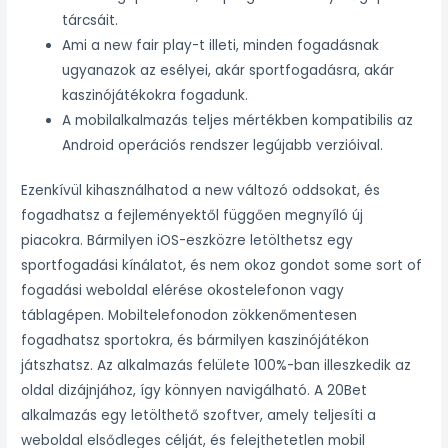
tárcsáit.
Ami a new fair play-t illeti, minden fogadásnak
ugyanazok az esélyei, akár sportfogadásra, akár
kaszinójátékokra fogadunk.
A mobilalkalmazás teljes mértékben kompatibilis az
Android operációs rendszer legújabb verzióival.
Ezenkívül kihasználhatod a new változó oddsokat, és
fogadhatsz a fejleményektől függően megnyíló új
piacokra. Bármilyen iOS-eszközre letölthetsz egy
sportfogadási kínálatot, és nem okoz gondot some sort of
fogadási weboldal elérése okostelefonon vagy
táblagépen. Mobiltelefonodon zökkenőmentesen
fogadhatsz sportokra, és bármilyen kaszinójátékon
játszhatsz. Az alkalmazás felülete 100%-ban illeszkedik az
oldal dizájnjához, így könnyen navigálható. A 20Bet
alkalmazás egy letölthető szoftver, amely teljesíti a
weboldal elsődleges célját, és felejthetetlen mobil