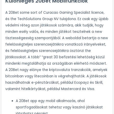
Különleges 20bet Mobilfunkciók
A 20Bet some sort of Curacao Gaming Specialist licence,
és the TechSolutions Group NV tulajdona. Ez csak egy újabb
védelmi réteg azon játékosok számára, akik tudják, hogy
minden esély valós, és minden játékot tesztelnek a new
tisztességesség szempontjából. A weboldal betartja a new
felelősségteljes szerencsejátékra vonatkozó irányelveket,
és felelősségteljes szerencsejátékra ösztönzi the
játékosokat. A több” “great 30 befizetési lehetőség közül
mindenki megtalálhatja az országában elérhető módszert.
A 20Bet nagy előnye the kriptovaluta tranzakciók, amelyek
bitcoinban vagy litecoinban is végrehajthatók. A játékosok
használhatnak e-pénztárcákat, például Ecopayz és Skrill,
valamint hitelkártyákat, például Mastercard és Visa.
A 20Bet app egy mobil alkalmazás, ahol
sportfogadásokat tehetsz vagy kaszinó játékokat
játszhatsz pénzért.