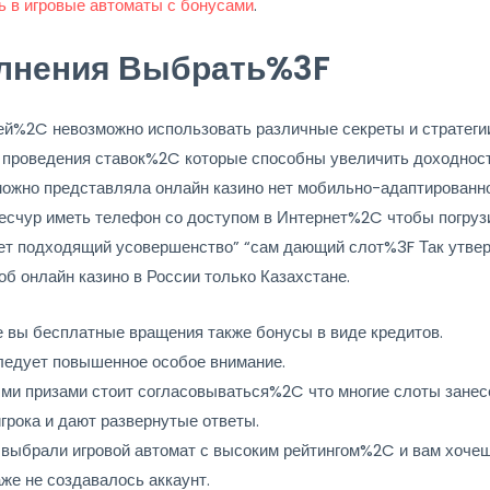
ь в игровые автоматы с бонусами
.
олнения Выбрать%3F
й%2C невозможно использовать различные секреты и стратег
м проведения ставок%2C которые способны увеличить доходност
зможно представляла онлайн казино нет мобильно-адаптированно
ресчур иметь телефон со доступом в Интернет%2C чтобы погруз
дет подходящий усовершенство” “сам дающий слот%3F Так утв
б онлайн казино в России только Казахстане.
 вы бесплатные вращения также бонусы в виде кредитов.
ледует повышенное особое внимание.
ыми призами стоит согласовываться%2C что многие слоты занесе
рока и дают развернутые ответы.
ыбрали игровой автомат с высоким рейтингом%2C и вам хоче
же не создавалось аккаунт.