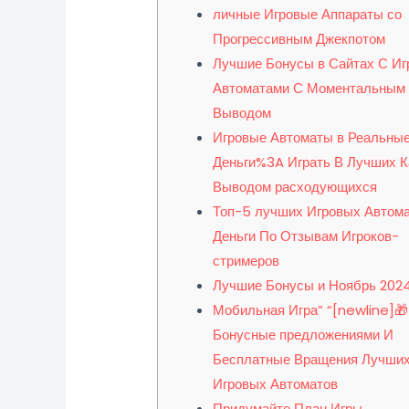
личные Игровые Аппараты со
Прогрессивным Джекпотом
Лучшие Бонусы в Сайтах С И
Автоматами С Моментальным
Выводом
Игровые Автоматы в Реальны
Деньги%3A Играть В Лучших К
Выводом расходующихся
Топ-5 лучших Игровых Автома
Деньги По Отзывам Игроков-
стримеров
Лучшие Бонусы и Ноябрь 202
Мобильная Игра” “[newline]🎁
Бонусные предложениями И
Бесплатные Вращения Лучши
Игровых Автоматов
Придумайте План Игры