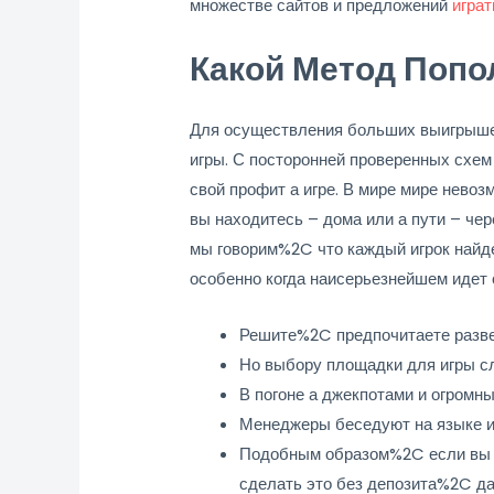
множестве сайтов и предложений
играт
Какой Метод Поп
Для осуществления больших выигрыше
игры. С посторонней проверенных схе
свой профит а игре. В мире мире нево
вы находитесь – дома или а пути – че
мы говорим%2C что каждый игрок най
особенно когда наисерьезнейшем идет о
Решите%2C предпочитаете разве
Но выбору площадки для игры с
В погоне а джекпотами и огромн
Менеджеры беседуют на языке иг
Подобным образом%2C если вы в
сделать это без депозита%2C да