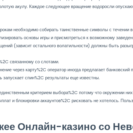
олотую акулу. Каждое следующее вращение водоросли опускаю
грокам необходимо собирать таинственные символы с течении в
изировать основы игры и присмотреться к возможному заведен
щений (зависит остального волатильности) должны быть разы
%2C связанному со слотами.
ние через карту%2C оператор иногда предлагает банковский п
ь запускает спин%2C результаты еще известны.
 единственным критерием выбора%2C потому что окружении них
ыплат и блокировки аккаунтов%2C рисковать не хотелось. Поль
жее Онлайн-казино со Не