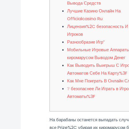
Вывода Средств
Лучшие Казино Онлайн На
Officialcasino Ru
Лицензия%2C безопасность И
Игроков
Разнообразие Игр”
Мобильные Игровые Аппарат
киромарусом Выводом Денег
Как Выводить Выигрыш С Игр
Автоматов Себе На Карту%3F
Как Мне Поиграть В Онлайн 
❔ безопаснее Ли Играть в Игр
Автоматы%3F
На барабаны останется выпадать случ
все Prize%2C убирая их киромарусом б