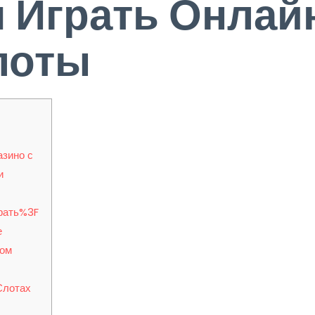
 Играть Онлай
лоты
зино с
и
рать%3F
е
дом
Слотах