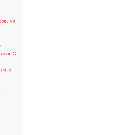
гровыми
е
азино С
тов в
4
х