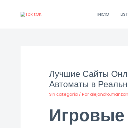
Ir
al
INICIO
LIS
contenido
Лучшие Сайты Онла
Автоматы в Реальн
Sin categoría
/ Por
alejandro.manza
Игровые 