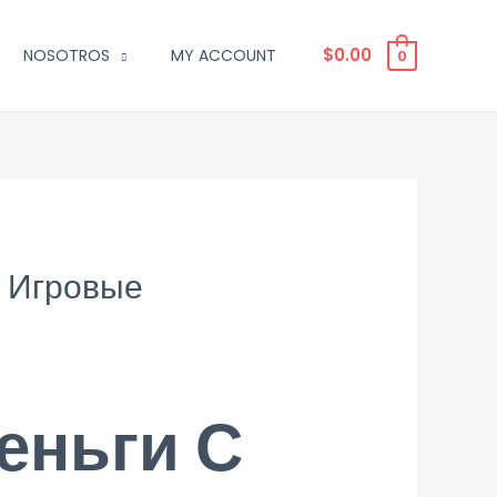
$
0.00
NOSOTROS
MY ACCOUNT
0
а Игровые
еньги С