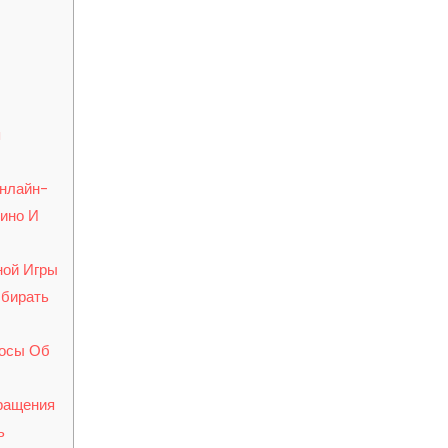
я
Онлайн-
зино И
ной Игры
ыбирать
росы Об
ращения
ь