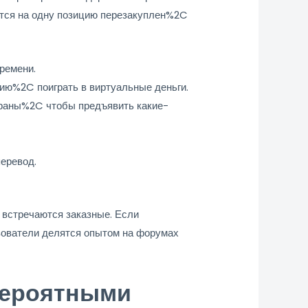
тся на одну позицию перезакуплен%2C
ремени.
ию%2C поиграть в виртуальные деньги.
граны%2C чтобы предъявить какие-
еревод.
 встречаются заказные. Если
зователи делятся опытом на форумах
вероятными