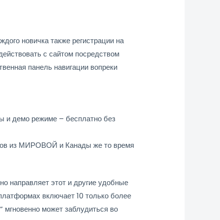
ждого новичка также регистрации на
действовать с сайтом посредством
твенная панель навигации вопреки
ты и демо режиме – бесплатно без
ков из МИРОВОЙ и Канады же то время
о направляет этот и другие удобные
платформах включает 10 только более
” мгновенно может заблудиться во