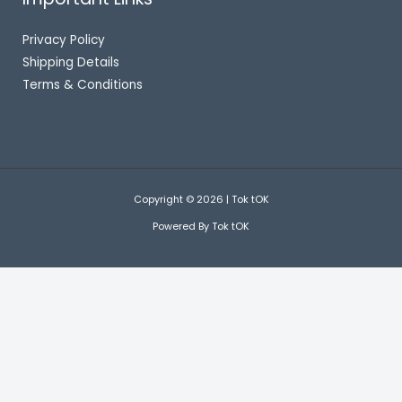
Privacy Policy
Shipping Details
Terms & Conditions
Copyright © 2026 | Tok tOK
Powered By Tok tOK