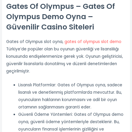
Gates Of Olympus – Gates Of
Olympus Demo Oyna –
Güvenilir Casino Siteleri
Gates of Olympus slot oyna,
gates of olympus slot demo
Türkiye’de popüler olan bu oyunun güvenliği ve lisanslılığı
konusunda endişelenmenize gerek yok. Oyunun geliştiricisi,
güvenilir lisanslarla donatılmış ve düzenli denetimlerden
geçirilmiştir.
Lisanslı Platformlar: Gates of Olympus oyna, sadece
lisanslı ve denetlenmiş platformlarda mevcuttur. Bu,
oyuncuların haklarının korunmasını ve adil bir oyun
ortamının sağlanmasını garanti eder.
Güvenli Ödeme Yöntemleri: Gates of Olympus demo
oyna, güvenli ödeme yöntemleriyle desteklenir. Bu,
oyuncuların finansal işlemlerinin gizliliğini ve