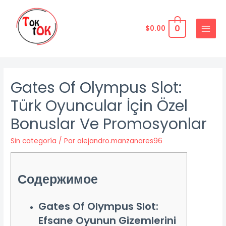
Ir
al
0
$
0.00
contenido
MAIN
MENU
Gates Of Olympus Slot:
Türk Oyuncular İçin Özel
Bonuslar Ve Promosyonlar
Sin categoría
/ Por
alejandro.manzanares96
Содержимое
Gates Of Olympus Slot:
Efsane Oyunun Gizemlerini