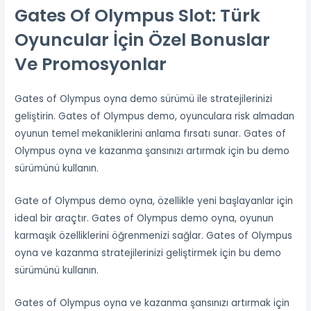
Gates Of Olympus Slot: Türk
Oyuncular İçin Özel Bonuslar
Ve Promosyonlar
Gates of Olympus oyna demo sürümü ile stratejilerinizi
geliştirin. Gates of Olympus demo, oyunculara risk almadan
oyunun temel mekaniklerini anlama fırsatı sunar. Gates of
Olympus oyna ve kazanma şansınızı artırmak için bu demo
sürümünü kullanın.
Gate of Olympus demo oyna, özellikle yeni başlayanlar için
ideal bir araçtır. Gates of Olympus demo oyna, oyunun
karmaşık özelliklerini öğrenmenizi sağlar. Gates of Olympus
oyna ve kazanma stratejilerinizi geliştirmek için bu demo
sürümünü kullanın.
Gates of Olympus oyna ve kazanma şansınızı artırmak için