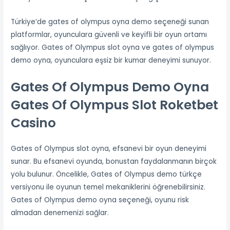
Türkiye’de gates of olympus oyna demo seçeneği sunan
platformlar, oyunculara güvenli ve keyifli bir oyun ortamı
sağlıyor. Gates of Olympus slot oyna ve gates of olympus
demo oyna, oyunculara eşsiz bir kumar deneyimi sunuyor.
Gates Of Olympus Demo Oyna
Gates Of Olympus Slot Roketbet
Casino
Gates of Olympus slot oyna, efsanevi bir oyun deneyimi
sunar. Bu efsanevi oyunda, bonustan faydalanmanın birçok
yolu bulunur. Öncelikle, Gates of Olympus demo türkçe
versiyonu ile oyunun temel mekaniklerini öğrenebilirsiniz.
Gates of Olympus demo oyna seçeneği, oyunu risk
almadan denemenizi sağlar.