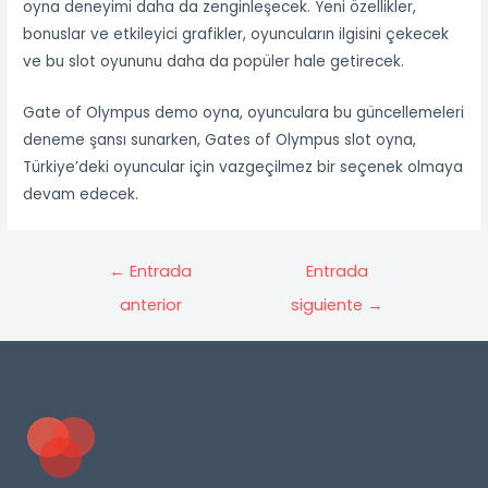
oyna deneyimi daha da zenginleşecek. Yeni özellikler,
bonuslar ve etkileyici grafikler, oyuncuların ilgisini çekecek
ve bu slot oyununu daha da popüler hale getirecek.
Gate of Olympus demo oyna, oyunculara bu güncellemeleri
deneme şansı sunarken, Gates of Olympus slot oyna,
Türkiye’deki oyuncular için vazgeçilmez bir seçenek olmaya
devam edecek.
Navegación
←
Entrada
Entrada
de
anterior
siguiente
→
entradas