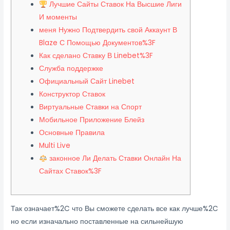
Лучшие Сайты Ставок На Высшие Лиги
И моменты
меня Нужно Подтвердить свой Аккаунт В
Blaze С Помощью Документов%3F
Как сделано Ставку В Linebet%3F
Служба поддержке
Официальный Сайт Linebet
Конструктор Ставок
Виртуальные Ставки на Спорт
Мобильное Приложение Блейз
Основные Правила
Multi Live
законное Ли Делать Ставки Онлайн На
Сайтах Ставок%3F
Так означает%2C что Вы сможете сделать все как лучше%2C
но если изначально поставленные на сильнейшую