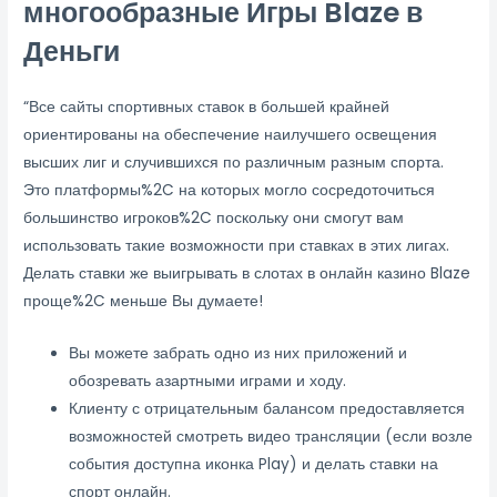
многообразные Игры Blaze в
Деньги
“Все сайты спортивных ставок в большей крайней
ориентированы на обеспечение наилучшего освещения
высших лиг и случившихся по различным разным спорта.
Это платформы%2C на которых могло сосредоточиться
большинство игроков%2C поскольку они смогут вам
использовать такие возможности при ставках в этих лигах.
Делать ставки же выигрывать в слотах в онлайн казино Blaze
проще%2C меньше Вы думаете!
Вы можете забрать одно из них приложений и
обозревать азартными играми и ходу.
Клиенту с отрицательным балансом предоставляется
возможностей смотреть видео трансляции (если возле
события доступна иконка Play) и делать ставки на
спорт онлайн.