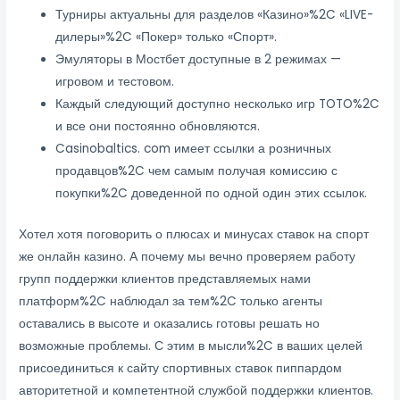
Турниры актуальны для разделов «Казино»%2C «LIVE-
дилеры»%2C «Покер» только «Спорт».
Эмуляторы в Мостбет доступные в 2 режимах —
игровом и тестовом.
Каждый следующий доступно несколько игр TOTO%2C
и все они постоянно обновляются.
Casinobaltics. com имеет ссылки а розничных
продавцов%2C чем самым получая комиссию с
покупки%2C доведенной по одной один этих ссылок.
Хотел хотя поговорить о плюсах и минусах ставок на спорт
же онлайн казино. А почему мы вечно проверяем работу
групп поддержки клиентов представляемых нами
платформ%2C наблюдал за тем%2C только агенты
оставались в высоте и оказались готовы решать но
возможные проблемы. С этим в мысли%2C в ваших целей
присоединиться к сайту спортивных ставок пиппардом
авторитетной и компетентной службой поддержки клиентов.