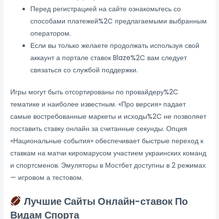
Перед регистрацией на сайте ознакомьтесь со
способами платежей%2C предлагаемыми выбранным
оператором.
Если вы только желаете продолжать используя свой
аккаунт а портале ставок Blaze%2C вам следует
связаться со службой поддержки.
Игры могут быть отсортированы по провайдеру%2C
тематике и наиболее известным. «Про версия» падает
самые востребованные маркеты и исходы%2C не позволяет
поставить ставку онлайн за считанные секунды. Опция
«Национальные события» обеспечивает быстрые переход к
ставкам на матчи киромарусом участием украинских команд
и спортсменов. Эмуляторы в Мостбет доступны в 2 режимах
— игровом а тестовом.
Лучшие Сайты Онлайн-ставок По
Видам Спорта