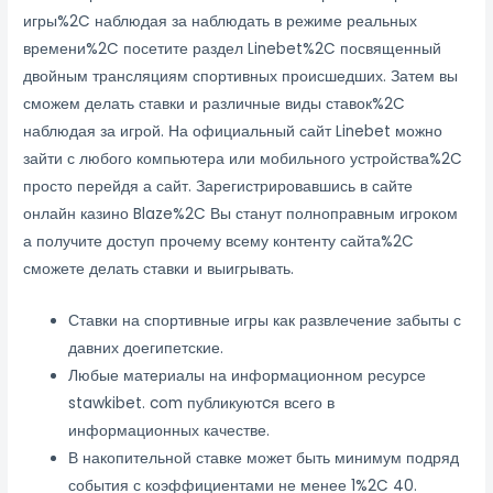
игры%2C наблюдая за наблюдать в режиме реальных
времени%2C посетите раздел Linebet%2C посвященный
двойным трансляциям спортивных происшедших. Затем вы
сможем делать ставки и различные виды ставок%2C
наблюдая за игрой. На официальный сайт Linebet можно
зайти с любого компьютера или мобильного устройства%2C
просто перейдя а сайт. Зарегистрировавшись в сайте
онлайн казино Blaze%2C Вы станут полноправным игроком
а получите доступ прочему всему контенту сайта%2C
сможете делать ставки и выигрывать.
Ставки на спортивные игры как развлечение забыты с
давних доегипетские.
Любые материалы на информационном ресурсе
stawkibet. com публикуютcя всего в
информационных качестве.
В накопительной ставке может быть минимум подряд
события с коэффициентами не менее 1%2C 40.