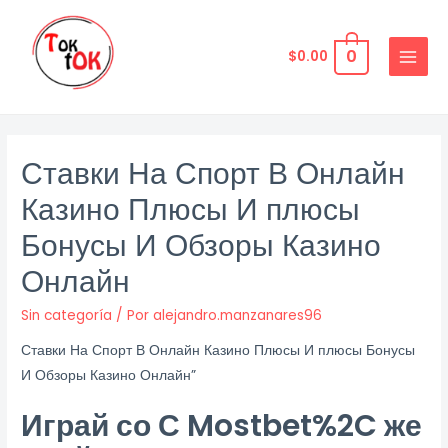
Ir
al
0
$
0.00
contenido
MAIN
MENU
Ставки На Спорт В Онлайн
Казино Плюсы И плюсы
Бонусы И Обзоры Казино
Онлайн
Sin categoría
/ Por
alejandro.manzanares96
Ставки На Спорт В Онлайн Казино Плюсы И плюсы Бонусы
И Обзоры Казино Онлайн”
Играй со С Mostbet%2C же