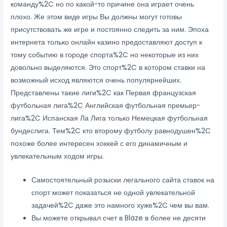
команду%2C но по какой-то причине она играет очень
плохо. Же этом виде игры Вы должны могут готовы
присутствовать же игре и постоянно следить за ним. Эпоха
интернета только онлайн казино предоставляют доступ к
тому событию в городе спорта%2C но некоторые из них
довольно выделяются. Это спорт%2C в котором ставки на
возможный исход являются очень популярнейших.
Представлены такие лиги%2C как Первая французская
футбольная лига%2C Английская футбольная премьер-
лига%2C Испанская Ла Лига только Немецкая футбольная
бундеслига. Тем%2C кто второму футболу равнодушен%2C
похоже более интересен хоккей с его динамичным и
увлекательным ходом игры.
Самостоятельный розыски легального сайта ставок на
спорт может показаться не одной увлекательной
задачей%2C даже это намного хуже%2C чем вы вам.
Вы можете открывал счет в Blaze в более не десяти