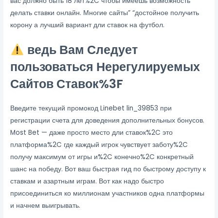
вас должно быть 18 лет%2C чтобы имеешь возможность
делать ставки онлайн. Многие сайты” “достойное получить
корону а лучший вариант дли ставок на футбол.
ведь Вам Следует
пользоваться Нерегулируемых
Сайтов Ставок%3F
Введите текущий промокод Linebet lin_39853 при
регистрации счета для доведения дополнительных бонусов.
Most Bet — даже просто место дли ставок%2C это
платформа%2C где каждый игрок чувствует заботу%2C
получу максимум от игры и%2C конечно%2C конкретный
шанс на победу. Вот ваш быстрая гид по быстрому доступу к
ставкам и азартным играм. Вот как надо быстро
присоединиться ко миллионам участников одна платформы
и начнем выигрывать.