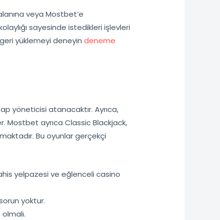
S alanına veya Mostbet’e
laylığı sayesinde istedikleri işlevleri
eyi geri yüklemeyi deneyin
deneme
p yöneticisi atanacaktır. Ayrıca,
er. Mostbet ayrıca Classic Blackjack,
nmaktadır. Bu oyunlar gerçekçi
bahis yelpazesi ve eğlenceli casino
sorun yoktur.
 olmalı.