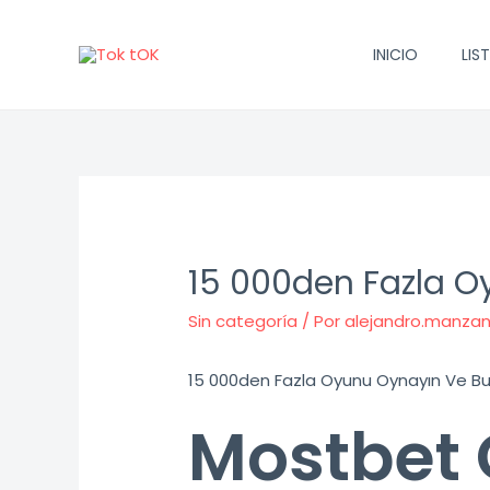
Ir
al
INICIO
LIS
contenido
15 000den Fazla O
Sin categoría
/ Por
alejandro.manza
15 000den Fazla Oyunu Oynayın Ve Bu
Mostbet G