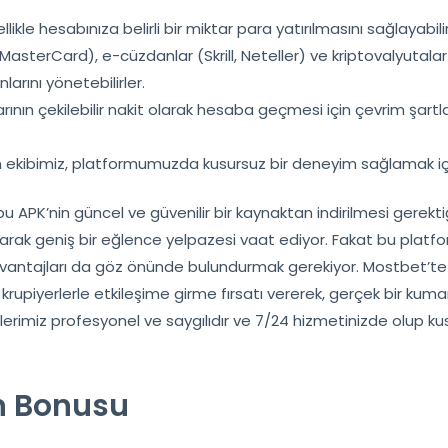
ikle hesabınıza belirli bir miktar para yatırılmasını sağlayabilir
MasterCard), e-cüzdanlar (Skrill, Neteller) ve kriptovalyutalar 
arını yönetebilirler.
ın çekilebilir nakit olarak hesaba geçmesi için çevrim şartlar
 ekibimiz, platformumuzda kusursuz bir deneyim sağlamak için 
APK’nin güncel ve güvenilir bir kaynaktan indirilmesi gerektiği
narak geniş bir eğlence yelpazesi vaat ediyor. Fakat bu platf
zavantajları da göz önünde bulundurmak gerekiyor. Mostbet’t
rupiyerlerle etkileşime girme fırsatı vererek, gerçek bir kuma
yilerimiz profesyonel ve saygılıdır ve 7/24 hizmetinizde olup k
n Bonusu