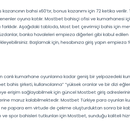
 kazancının bahsi x60’tır, bonus kazanımı için 72 ketika verilir.
nenler oyuna katılır. Mostbet bahisçi ofisi ve kumarhanesi iç
rklıdır. Aşağıdaki tabloda, Most bet çevrimiçi bahis için mevcu
e-cüzdanlar, banka havaleleri empieza diğerleri gibi kabul edil
eyebilirsiniz. Başlamak için, hesabınıza giriş yapın empieza 
en canlı kumarhane oyunlarına kadar geniş bir yelpazedeki ku
stbet bahis şirketi, kullanıcılarına” “yüksek oranlar ve bir dizi 
eye erişim sağlayabilmek için güncel Mostbet giriş adreslerini
elerine maruz kalabilmektedir. Mostbet Türkiye para oyunları k
nka ne papara em virtude de çekme oluşturduktan sonra bir 
 ve spor bahisleri tutkunları için Mostbet, sunduğu kaliteli h