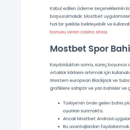
Kabul edilen ödeme seçeneklerinin kap
başvurulmalıdır. Mostbet uygulamasının 
hızlı bir şekilde belirleyebilir ve kull
bonusu veren casino sitesi
.
Mostbet Spor Bahi
Kaydolduktan sonra, süreç boyunca dim
ortaklar kârlarını artırmak için kulla
Western european Blackjack ve Substan
grafiklere sahiptir ve yan bahisler ve ço
Türkiye’nin önde gelen bahis pla
oyunları sunmakta.
Ancak Mostbet Android uygulama
Bu avantajlardan faydalanmak iç