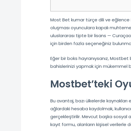
Most Bet kumar türçe dili ve eğlence int
oluşması oyunculara kapalı muhtemeldi
uluslararası tipte bir lisans — Curaç
için birden fazla seçeneğiniz bulunma
Eğer bir boks hayranıysanız, Mostbet b
bahislerinizi yapmak için mükemmel bir
Mostbet’teki Oy
Bu avantaj, bazı ülkelerde kaynakları
ağlardaki hesaba kaydolmak, kullanıcı
gerçekleştirilir. Mevcut başka sosyal 
kayıt formu, alanların kişisel verilerle d