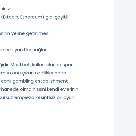
siniz.
(Bitcoin, Ethereum) gibi çeşitli
ının yerine getirilmesi
hızlı yanıtlar sağlar.
dir. Mostbet, kullanıcılarına spor
ormun öne çıkan özelliklerinden
e canlı gambling establishment
rhanede olma hissini kendi evlerinin
usursuz empieza kesintisiz bir oyun